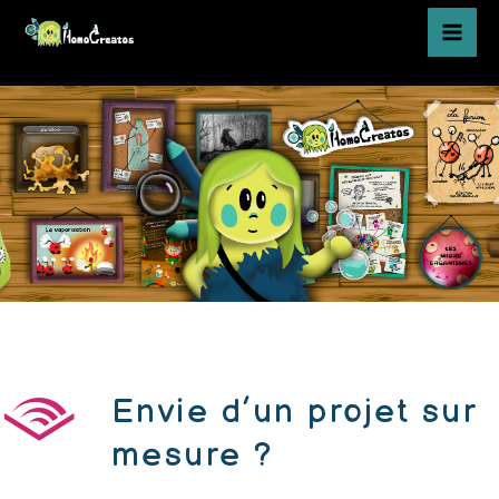
Aller
MAI
au
ME
contenu
Envie d’un projet sur
mesure ?